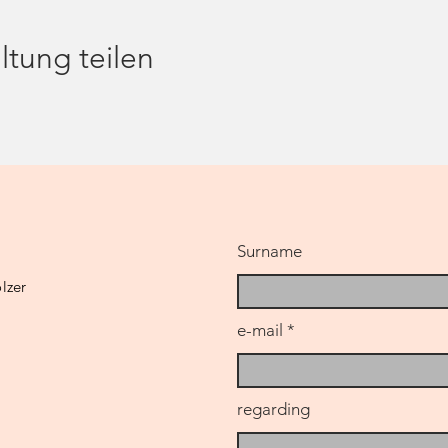
ltung teilen
Surname
lzer
e-mail
regarding