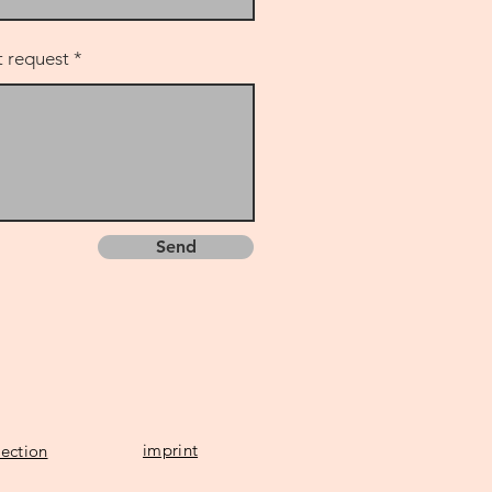
 request
Send
imprint
ection