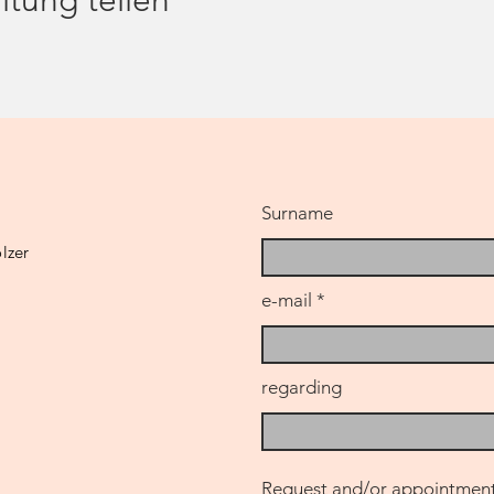
ltung teilen
Surname
lzer
e-mail
regarding
Request and/or appointment