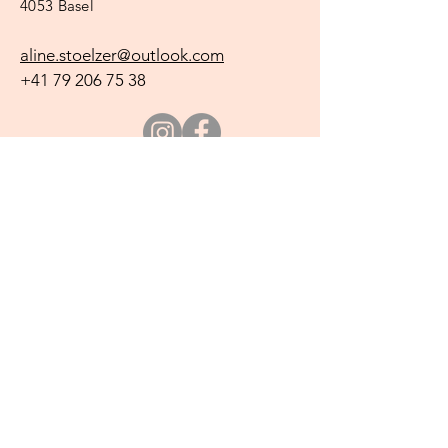
4053 Basel
aline.stoelzer@outlook.com
+41 79 206 75
38
Name
E-Mail
Betreff
Anliegen und/ oder Terminwunsch