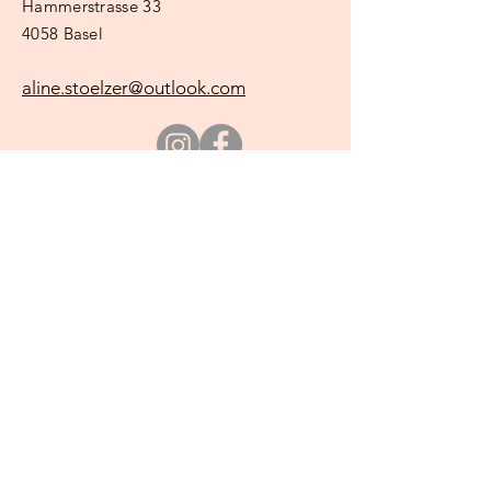
Hammerstrasse 33
4058 Basel
aline.stoelzer@outlook.com
Surname
e-mail
regarding
Request and/or appointment
request