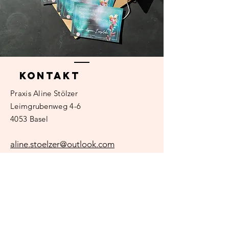
Kontakt
Praxis
Aline Stölzer
Leimgrubenweg 4-6
4053 Basel
aline.stoelzer@outlook.com
+41 79 206 75
38
Name