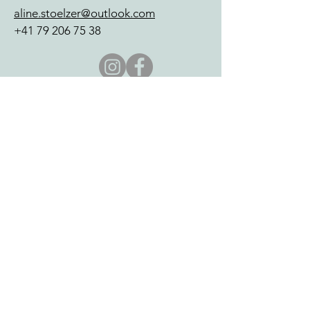
aline.stoelzer@outlook.com
+41 79 206 75
38
Name
E-Mail
Betreff
Anliegen und/ oder Terminwunsch