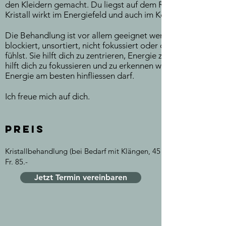
den Kleidern gemacht. Du liegst auf dem Rücken, der
Kristall wirkt im Energiefeld und auch im Körper selbst.
Die Behandlung ist vor allem geeignet wenn du dich
blockiert, unsortiert, nicht fokussiert oder dich zerstreut
fühlst. Sie hilft dich zu zentrieren, Energie zurück zu holen,
hilft dich zu fokussieren und zu erkennen wo deine
Energie am besten hinfliessen darf.
Ich freue mich auf dich.
Preis
Kristallbehandlung (bei Bedarf mit Klängen, 45 min.)
Fr. 85.-
Jetzt Termin vereinbaren