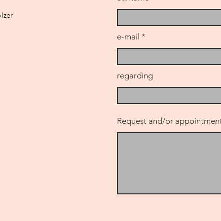
lzer
e-mail
regarding
Request and/or appointment