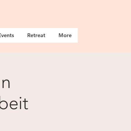
Events
Retreat
More
in
beit