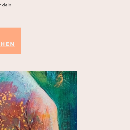
r dein
ehen