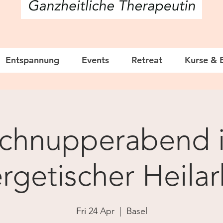
Entspannung
Events
Retreat
Kurse & 
chnupperabend 
rgetischer Heilar
Fri 24 Apr
  |  
Basel