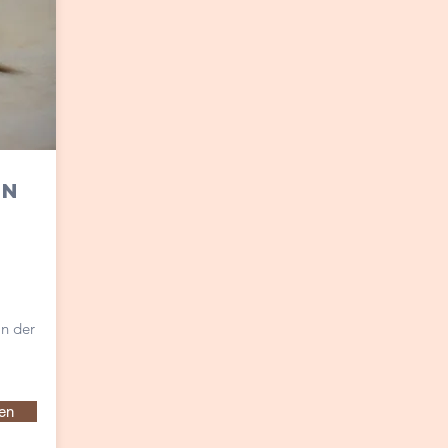
ln
in der
en