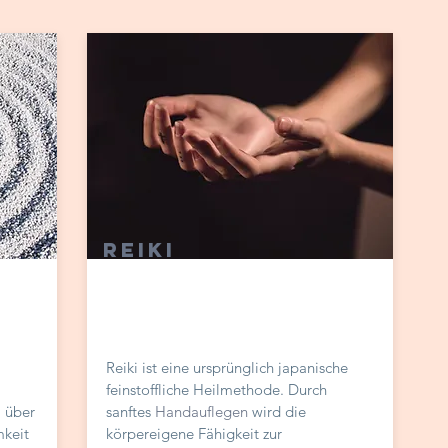
Reiki
Reiki ist eine ursprünglich japanische
feinstoffliche Heilmethode. Durch
, über
sanftes
Handauflegen
wird die
mkeit
körpereigene Fähigkeit zur