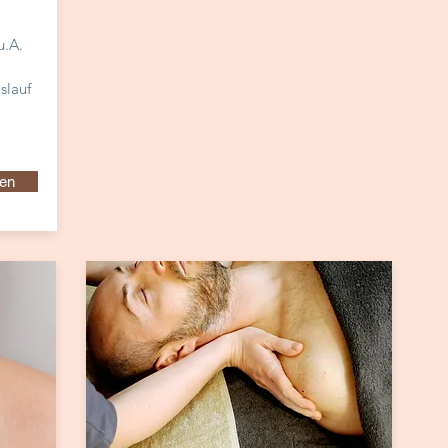
u.A.
slauf
en